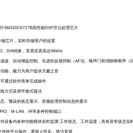
片SM320C6727B高性能DSP浮点处理芯片
速存储芯片，实时存储用户的设置
Hz A/D、D/A转换，音质还原高达96kHz
滤波、自动增益控制、先进的反馈抑制（AFS)、噪声门和消除咝咝声（De-Es
音功能，极力为用户提供天籁之音
，可通过软件简单完成操作
接线方式采用平衡式接法
状态、预设的状态显示、音频处理控制信息的显示
、GPIO、M-LAN、IR等多种控制端口
，对设备内各种功能模块实时监测:工作状态、工作温度，具有异常状态实
软件支持跨平台操作，界面人性化，简洁直观