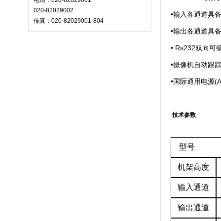
电话：020-82029001
020-82029002
•输入各通道具
传真：020-82029001-804
•输出各通道具
• Rs232双
•摄像机自动跟踪功能
•国际通用电源(A
技术参数
型号
AL
机架高度
输入通道
输出通道