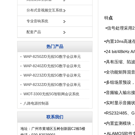
分布式音视频交互系统
特
点
专业音响系统
•信号处理采用2
配套产品
•内置10ns高
热门产品
•24 bit/48k
WAP-8250Z/D无线5G数字会议单元
•具有压缩、陷波
WAP-8240Z/D无线5G数字会议单元
•全功能矩阵混
WAP-8223Z/D无线5G数字会议单元
•多组场景预设
WAP-8232Z/D无线5G数字会议单元
•音频输入输出
WIOT-3300无线5G智联网会议系统
•实时显示音频
八路电源控制器
•RS232/485
联系我们
•内置监测模块
地址：广州市黄埔区玉树创新园C2栋5楼
• ALAMOS