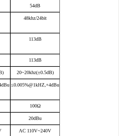
54dB
48khz/24bit
113dB
113dB
B)
20~20khz(
±
0.5dB)
4dBu
≤0.005%@1kHZ,+4dBu
100
Ω
20dBu
V
AC 110V~240V